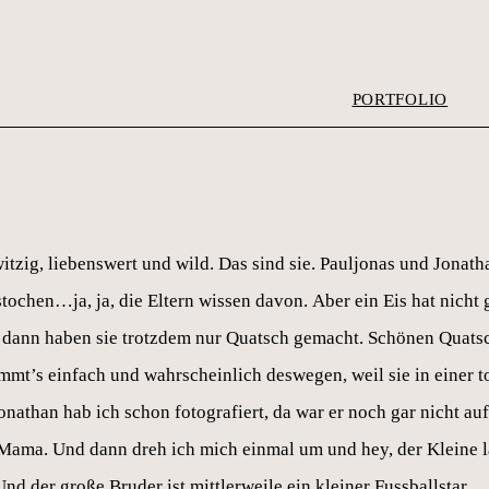
PORTFOLIO
tzig, liebenswert und wild. Das sind sie. Pauljonas und Jonath
stochen…ja, ja, die Eltern wissen davon. Aber ein Eis hat nicht
 dann haben sie trotzdem nur Quatsch gemacht. Schönen Quatsch
mmt’s einfach und wahrscheinlich deswegen, weil sie in einer t
nathan hab ich schon fotografiert, da war er noch gar nicht au
Mama. Und dann dreh ich mich einmal um und hey, der Kleine lä
nd der große Bruder ist mittlerweile ein kleiner Fussballstar.