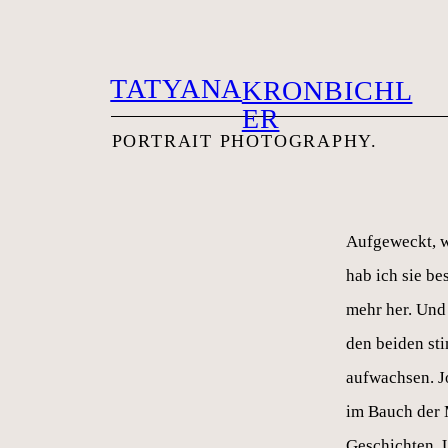
TATYANA
KRONBICHL
ER
PORTRAIT PHOTOG
RAPHY.
Aufgeweckt, wi
hab ich sie be
mehr her. Und
den beiden sti
aufwachsen. Jo
im Bauch der 
Geschichten. U