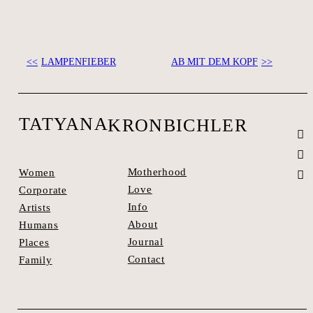
LAMPENFIEBER
AB MIT DEM KOPF
SEE SPACES >
TATYANA
KRONBICHLER
Motherhood
Women
Love
Corporate
Info
Artists
About
Humans
Journal
Places
Contact
Family