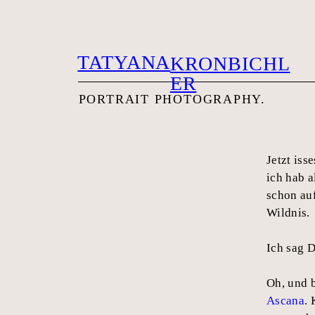
TATYANA
KRONBICHL
ER
PORTRAIT PHOTOG
RAPHY.
Jetzt iss
ich hab a
schon auf
Wildnis.
Ich sag D
Oh, und 
Ascana
.