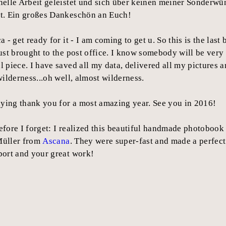
nelle Arbeit geleistet und sich über keinen meiner Sonderwü
t. Ein großes Dankeschön an Euch!
a - get ready for it - I am coming to get u. So this is the last
ust brought to the post office. I know somebody will be very 
 piece. I have saved all my data, delivered all my pictures a
wilderness...oh well, almost wilderness.
aying thank you for a most amazing year. See you in 2016!
fore I forget: I realized this beautiful handmade photobook
üller from
Ascana
. They were super-fast and made a perfec
port and your great work!