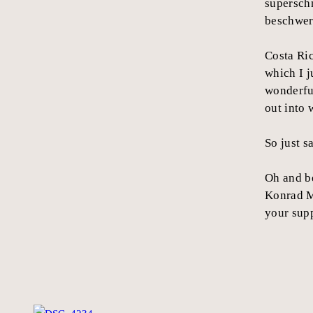
supersch
beschwer
Costa Ric
which I j
wonderful
out into 
So just s
Oh and be
Konrad M
your sup