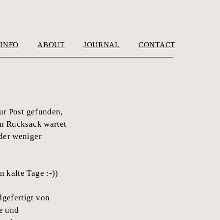
INFO
ABOUT
JOURNAL
CONTACT
zur Post gefunden,
in Rucksack wartet
oder weniger
 kalte Tage :-))
dgefertigt von
e und