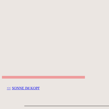
<< SEE SPACES
SONNE IM KOPF