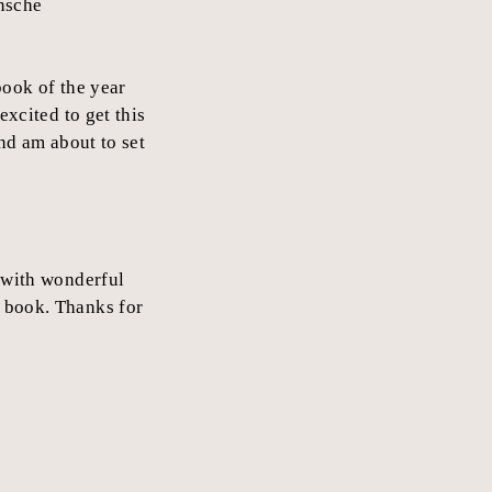
nsche
 book of the year
excited to get this
nd am about to set
 with wonderful
t book. Thanks for