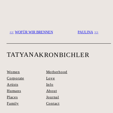
WOFÜR WIR BRENNEN
PAULINA
SEE SPACES >
TATYANA
KRONBICHLER
Motherhood
Women
Love
Corporate
Info
Artists
About
Humans
Journal
Places
Contact
Family